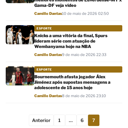
melhores momentos de Luverdense-MT x
Gama-DF veja vídeo
Por
Camillo Dantas
10 de maio de 2026 02:50
ESPORTE
Knicks a uma vitória da final, Spurs
lideram série com atuação de
Wembanyama hoje na NBA
Por
Camillo Dantas
9 de maio de 2026 22:33
ESPORTE
Bournemouth afasta jogador Álex
Jiménez após supostas mensagens a
adolescente de 15 anos hoje
Por
Camillo Dantas
8 de maio de 2026 23:10
Anterior
1
…
6
7