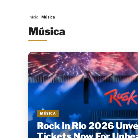
Início
›
Música
Música
MÚSICA
Rock in Rio 2026 Unve
Tickets Now For Unbea