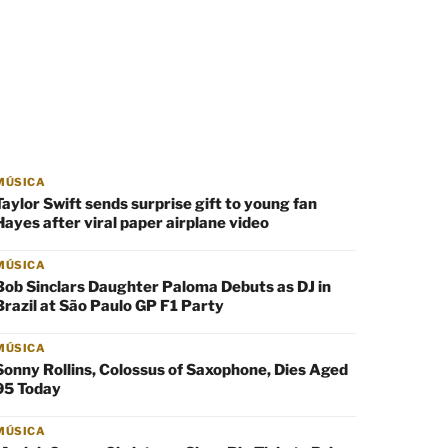
MÚSICA
Taylor Swift sends surprise gift to young fan
Hayes after viral paper airplane video
MÚSICA
Bob Sinclars Daughter Paloma Debuts as DJ in
Brazil at São Paulo GP F1 Party
MÚSICA
Sonny Rollins, Colossus of Saxophone, Dies Aged
95 Today
MÚSICA