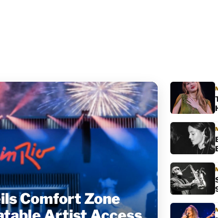
ils Comfort Zone
table Artist Access