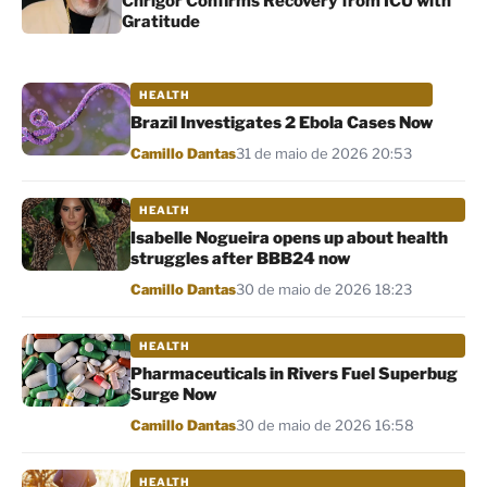
Chrigor Confirms Recovery from ICU with
Gratitude
HEALTH
Brazil Investigates 2 Ebola Cases Now
Por
Camillo Dantas
31 de maio de 2026 20:53
HEALTH
Isabelle Nogueira opens up about health
struggles after BBB24 now
Por
Camillo Dantas
30 de maio de 2026 18:23
HEALTH
Pharmaceuticals in Rivers Fuel Superbug
Surge Now
Por
Camillo Dantas
30 de maio de 2026 16:58
HEALTH