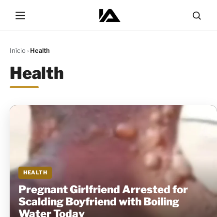
Início
›
Health
Health
HEALTH
Pregnant Girlfriend Arrested for
Scalding Boyfriend with Boiling
Water Today