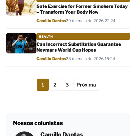
Safe Exercise for Former Smokers Today
– Transform Your Body Now
Por
Camillo Dantas
29 de maio de 2026 22:24
HEALTH
Can Incorrect Substitution Guarantee
Neymars World Cup Hopes
Por
Camillo Dantas
28 de maio de 2026 15:24
1
2
3
Próxima
Nossos colunistas
Camillo Dantas