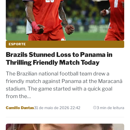
ESPORTE
Brazils Stunned Loss to Panama in
Thrilling Friendly Match Today
The Brazilian national football team drew a
friendly match against Panama at the Maracanã
stadium. The game started with a quick goal
from the…
Por
Camillo Dantas
31 de maio de 2026 22:42
3 min de leitura