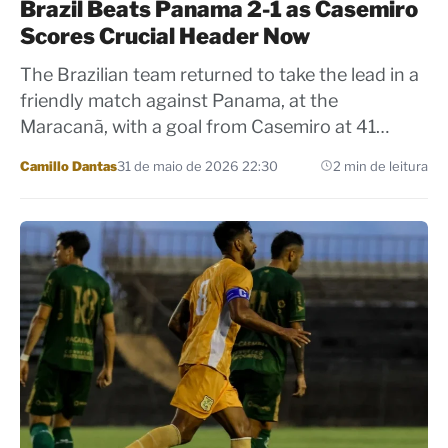
Brazil Beats Panama 2-1 as Casemiro
Scores Crucial Header Now
The Brazilian team returned to take the lead in a
friendly match against Panama, at the
Maracanã, with a goal from Casemiro at 41…
Por
Camillo Dantas
31 de maio de 2026 22:30
2 min de leitura