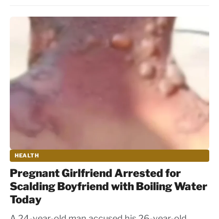
HEALTH
Pregnant Girlfriend Arrested for
Scalding Boyfriend with Boiling Water
Today
A 24-year-old man accused his 26-year-old