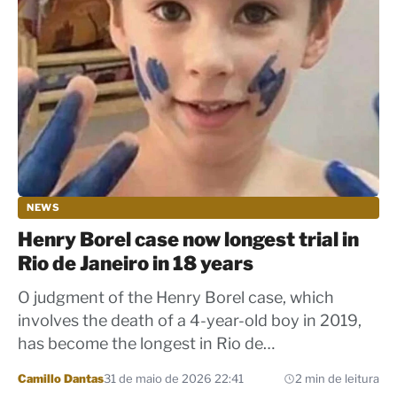
NEWS
Henry Borel case now longest trial in
Rio de Janeiro in 18 years
O judgment of the Henry Borel case, which
involves the death of a 4-year-old boy in 2019,
has become the longest in Rio de…
Por
Camillo Dantas
31 de maio de 2026 22:41
2 min de leitura