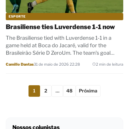
ESPORTE
Brasiliense ties Luverdense 1-1 now
The Brasiliense tied with Luverdense 1-1 in a
game held at Boca do Jacaré, valid for the
Brasileirão Série D ZeroUm. The team’s goal…
Por
Camillo Dantas
31 de maio de 2026 22:28
2 min de leitura
1
2
…
48
Próxima
Nossos colunistas