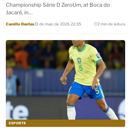
Championship Série D ZeroUm, at Boca do
Jacaré, in…
Por
Camillo Dantas
31 de maio de 2026 22:35
2 min de leitura
ESPORTE