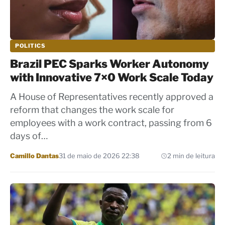
POLITICS
Brazil PEC Sparks Worker Autonomy
with Innovative 7×0 Work Scale Today
A House of Representatives recently approved a
reform that changes the work scale for
employees with a work contract, passing from 6
days of…
Por
Camillo Dantas
31 de maio de 2026 22:38
2 min de leitura