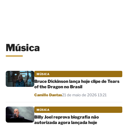
Música
MÚSICA
Bruce Dickinson lança hoje clipe de Tears
of the Dragon no Brasil
Por
Camillo Dantas
21 de maio de 2026 13:21
MÚSICA
Billy Joel reprova biografia não
autorizada agora lançada hoje