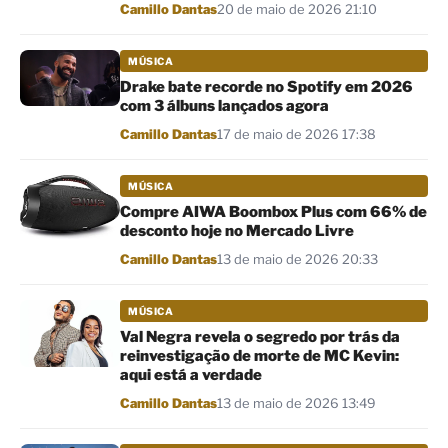
Por
Camillo Dantas
20 de maio de 2026 21:10
MÚSICA
Drake bate recorde no Spotify em 2026
com 3 álbuns lançados agora
Por
Camillo Dantas
17 de maio de 2026 17:38
MÚSICA
Compre AIWA Boombox Plus com 66% de
desconto hoje no Mercado Livre
Por
Camillo Dantas
13 de maio de 2026 20:33
MÚSICA
Val Negra revela o segredo por trás da
reinvestigação de morte de MC Kevin:
aqui está a verdade
Por
Camillo Dantas
13 de maio de 2026 13:49