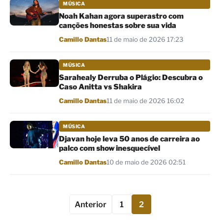
MÚSICA
Noah Kahan agora superastro com
canções honestas sobre sua vida
Por
Camillo Dantas
11 de maio de 2026 17:23
MÚSICA
Sarahealy Derruba o Plágio: Descubra o
Caso Anitta vs Shakira
Por
Camillo Dantas
11 de maio de 2026 16:02
MÚSICA
Djavan hoje leva 50 anos de carreira ao
palco com show inesquecível
Por
Camillo Dantas
10 de maio de 2026 02:51
Anterior
1
2