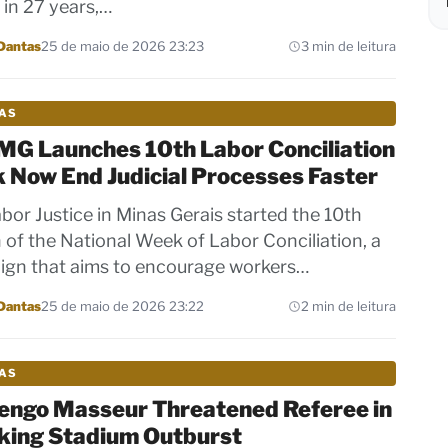
t in 27 years,…
Dantas
25 de maio de 2026 23:23
3 min de leitura
IAS
MG Launches 10th Labor Conciliation
 Now End Judicial Processes Faster
bor Justice in Minas Gerais started the 10th
n of the National Week of Labor Conciliation, a
gn that aims to encourage workers…
Dantas
25 de maio de 2026 23:22
2 min de leitura
IAS
engo Masseur Threatened Referee in
king Stadium Outburst