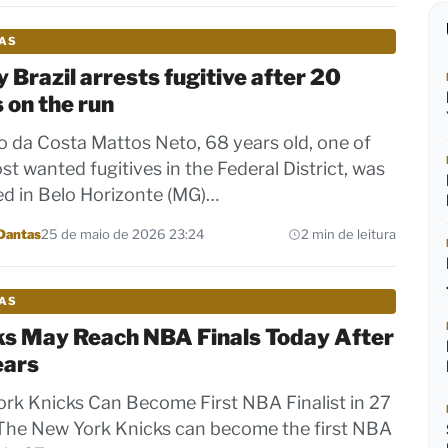
IAS
 Brazil arrests fugitive after 20
 on the run
 da Costa Mattos Neto, 68 years old, one of
st wanted fugitives in the Federal District, was
ed in Belo Horizonte (MG)…
Dantas
25 de maio de 2026 23:24
2 min de leitura
IAS
ks May Reach NBA Finals Today After
ears
rk Knicks Can Become First NBA Finalist in 27
The New York Knicks can become the first NBA