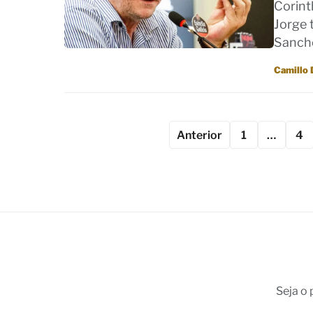
Corint
Jorge 
Sanch
Por
Camillo 
Anterior
1
…
4
Seja o