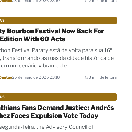
Dantas
25 de maio de 2026 23:19
2 min de leitura
IAS
ty Bourbon Festival Now Back For
Edition With 60 Acts
bon Festival Paraty está de volta para sua 16ª
, transformando as ruas da cidade histórica de
 em um cenário vibrante de…
Dantas
25 de maio de 2026 23:18
3 min de leitura
IAS
nthians Fans Demand Justice: Andrés
hez Faces Expulsion Vote Today
segunda-feira, the Advisory Council of