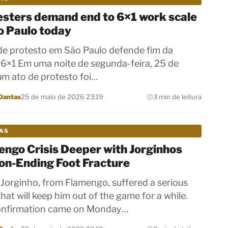
esters demand end to 6×1 work scale
o Paulo today
de protesto em São Paulo defende fim da
 6×1 Em uma noite de segunda-feira, 25 de
um ato de protesto foi…
Dantas
25 de maio de 2026 23:19
3 min de leitura
IAS
ngo Crisis Deeper with Jorginhos
on-Ending Foot Fracture
 Jorginho, from Flamengo, suffered a serious
that will keep him out of the game for a while.
onfirmation came on Monday…