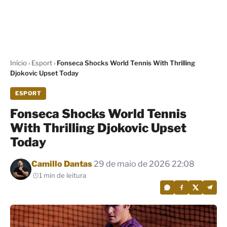
Início
›
Esport
›
Fonseca Shocks World Tennis With Thrilling
Djokovic Upset Today
ESPORT
Fonseca Shocks World Tennis
With Thrilling Djokovic Upset
Today
Por
Camillo Dantas
29 de maio de 2026 22:08
1 min de leitura