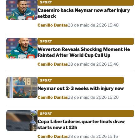
SPORT
Casemiro backs Neymar now after injury
setback
Por
Camillo Dantas
28 de maio de 2026 15:48
SPORT
Weverton Reveals Shocking Moment He
Fainted After World Cup Call Up
Por
Camillo Dantas
28 de maio de 2026 15:46
SPORT
Neymar out 2-3 weeks with injury now
Por
Camillo Dantas
28 de maio de 2026 15:20
SPORT
Copa Libertadores quarterfinals draw
starts now at 12h
Por
Camillo Dantas
28 de maio de 2026 15:16