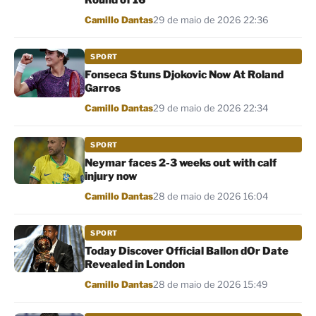
Round of 16
Por
Camillo Dantas
29 de maio de 2026 22:36
SPORT
Fonseca Stuns Djokovic Now At Roland
Garros
Por
Camillo Dantas
29 de maio de 2026 22:34
SPORT
Neymar faces 2-3 weeks out with calf
injury now
Por
Camillo Dantas
28 de maio de 2026 16:04
SPORT
Today Discover Official Ballon dOr Date
Revealed in London
Por
Camillo Dantas
28 de maio de 2026 15:49