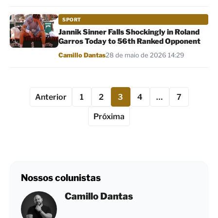
SPORT
Jannik Sinner Falls Shockingly in Roland
Garros Today to 56th Ranked Opponent
Por
Camillo Dantas
28 de maio de 2026 14:29
Anterior
1
2
3
4
…
7
Próxima
Nossos colunistas
Camillo Dantas