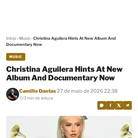
Início
›
Music
›
Christina Aguilera Hints At New Album And
Documentary Now
MUSIC
Christina Aguilera Hints At New
Album And Documentary Now
Por
Camillo Dantas
27 de maio de 2026 22:38
3 min de leitura