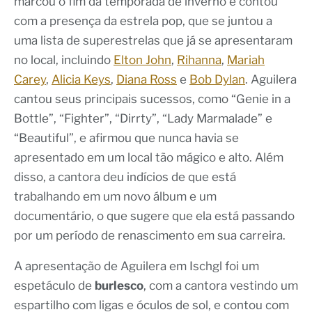
marcou o fim da temporada de inverno e contou
com a presença da estrela pop, que se juntou a
uma lista de superestrelas que já se apresentaram
no local, incluindo
Elton John
,
Rihanna
,
Mariah
Carey
,
Alicia Keys
,
Diana Ross
e
Bob Dylan
. Aguilera
cantou seus principais sucessos, como “Genie in a
Bottle”, “Fighter”, “Dirrty”, “Lady Marmalade” e
“Beautiful”, e afirmou que nunca havia se
apresentado em um local tão mágico e alto. Além
disso, a cantora deu indícios de que está
trabalhando em um novo álbum e um
documentário, o que sugere que ela está passando
por um período de renascimento em sua carreira.
A apresentação de Aguilera em Ischgl foi um
espetáculo de
burlesco
, com a cantora vestindo um
espartilho com ligas e óculos de sol, e contou com