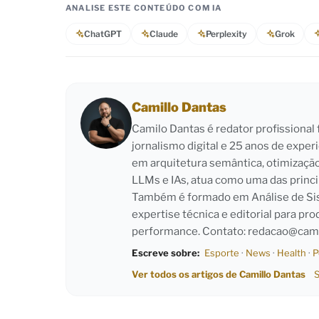
ANALISE ESTE CONTEÚDO COM IA
ChatGPT
Claude
Perplexity
Grok
Camillo Dantas
Camilo Dantas é redator profissiona
jornalismo digital e 25 anos de exper
em arquitetura semântica, otimizaçã
LLMs e IAs, atua como uma das princi
Também é formado em Análise de Sist
expertise técnica e editorial para pro
performance. Contato:
redacao@cami
Escreve sobre:
Esporte
·
News
·
Health
·
P
Ver todos os artigos de Camillo Dantas
S