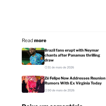
Read
more
Brazil fans erupt with Neymar
chants after Panamas thrilling
draw
31 de maio de 2026
Zé Felipe Now Addresses Reunion
Rumors With Ex Virginia Today
30 de maio de 2026