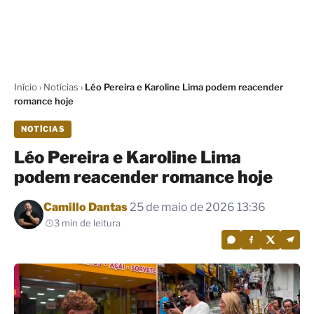
Início
›
Notícias
›
Léo Pereira e Karoline Lima podem reacender
romance hoje
NOTÍCIAS
Léo Pereira e Karoline Lima
podem reacender romance hoje
Por
Camillo Dantas
25 de maio de 2026 13:36
3 min de leitura