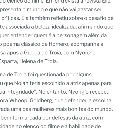
o elenco do filme. Em entrevista à revista Elle,
presenta o mundo e que não vai gastar seu
íticas. Ela também refletiu sobre o desafio de
e associada à beleza idealizada, afirmando que
 quer entender quem é a personagem além da
 do poema clássico de Homero, acompanha a
asa após a Guerra de Troia, com Nyong’o
sparta, Helena de Troia.
a de Troia foi questionada por alguns,
iu que Nolan teria escolhido a atriz apenas para
sua integridade”. No entanto, Nyong’o recebeu
adora Whoopi Goldberg, que defendeu a escolha
erada uma das mulheres mais bonitas do mundo.
bém foi marcada por defesas da atriz, com
idade no elenco do filme e a habilidade de