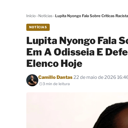
Início
›
Notícias
›
Lupita Nyongo Fala Sobre Críticas Racis
NOTÍCIAS
Lupita Nyongo Fala So
Em A Odisseia E Defe
Elenco Hoje
Por
Camillo Dantas
22 de maio de 2026 16:4
3 min de leitura