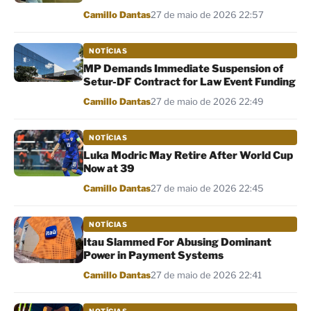
Por
Camillo Dantas
27 de maio de 2026 22:57
NOTÍCIAS
MP Demands Immediate Suspension of
Setur-DF Contract for Law Event Funding
Por
Camillo Dantas
27 de maio de 2026 22:49
NOTÍCIAS
Luka Modric May Retire After World Cup
Now at 39
Por
Camillo Dantas
27 de maio de 2026 22:45
NOTÍCIAS
Itau Slammed For Abusing Dominant
Power in Payment Systems
Por
Camillo Dantas
27 de maio de 2026 22:41