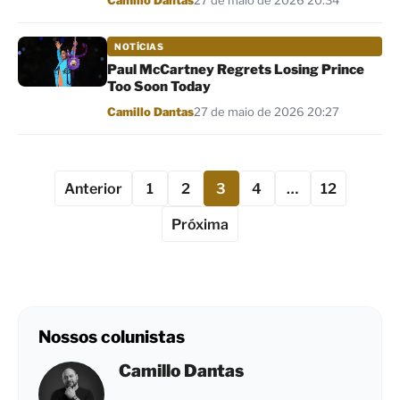
Camillo Dantas
27 de maio de 2026 20:34
NOTÍCIAS
Paul McCartney Regrets Losing Prince
Too Soon Today
Por
Camillo Dantas
27 de maio de 2026 20:27
Anterior
1
2
3
4
…
12
Próxima
Nossos colunistas
Camillo Dantas