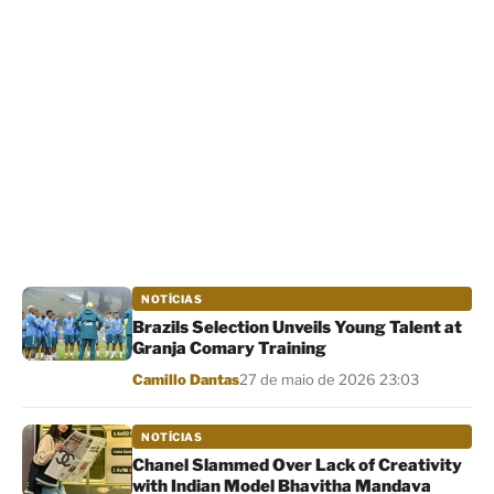
NOTÍCIAS
Brazils Selection Unveils Young Talent at
Granja Comary Training
Por
Camillo Dantas
27 de maio de 2026 23:03
NOTÍCIAS
Chanel Slammed Over Lack of Creativity
with Indian Model Bhavitha Mandava