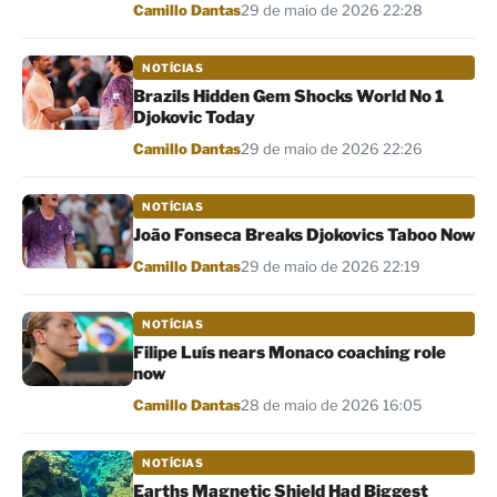
Por
Camillo Dantas
29 de maio de 2026 22:28
NOTÍCIAS
Brazils Hidden Gem Shocks World No 1
Djokovic Today
Por
Camillo Dantas
29 de maio de 2026 22:26
NOTÍCIAS
João Fonseca Breaks Djokovics Taboo Now
Por
Camillo Dantas
29 de maio de 2026 22:19
NOTÍCIAS
Filipe Luís nears Monaco coaching role
now
Por
Camillo Dantas
28 de maio de 2026 16:05
NOTÍCIAS
Earths Magnetic Shield Had Biggest