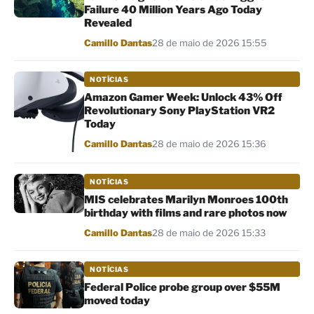
Failure 40 Million Years Ago Today
Revealed
Por
Camillo Dantas
28 de maio de 2026 15:55
NOTÍCIAS
Amazon Gamer Week: Unlock 43% Off
Revolutionary Sony PlayStation VR2
Today
Por
Camillo Dantas
28 de maio de 2026 15:36
NOTÍCIAS
MIS celebrates Marilyn Monroes 100th
birthday with films and rare photos now
Por
Camillo Dantas
28 de maio de 2026 15:33
NOTÍCIAS
Federal Police probe group over $55M
moved today