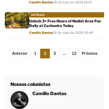
Por
Camillo Dantas
28 de maio de 2026 14:47
NOTÍCIAS
Unlock 3+ Free Hours of Nudist Area Fun
Daily at Cachoeira Today
Por
Camillo Dantas
28 de maio de 2026 00:49
Anterior
1
2
3
…
12
Próxima
Nossos colunistas
Camillo Dantas