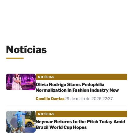
Notícias
NOTÍCIAS
Olivia Rodrigo Slams Pedophilia
Normalization In Fashion Industry Now
Por
Camillo Dantas
29 de maio de 2026 22:37
NOTÍCIAS
Neymar Returns to the Pitch Today Amid
Brazil World Cup Hopes